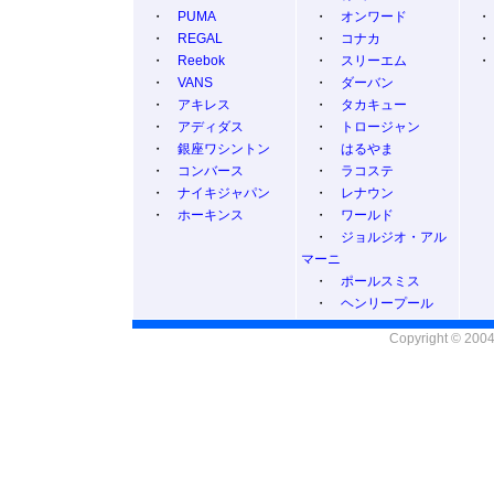
・
PUMA
・
オンワード
・
REGAL
・
コナカ
・
Reebok
・
スリーエム
・
VANS
・
ダーバン
・
アキレス
・
タカキュー
・
アディダス
・
トロージャン
・
銀座ワシントン
・
はるやま
・
コンバース
・
ラコステ
・
ナイキジャパン
・
レナウン
・
ホーキンス
・
ワールド
・
ジョルジオ・アル
マーニ
・
ポールスミス
・
ヘンリープール
Copyright © 2004