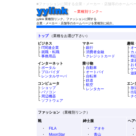
■ファッションに関する企業・メーカー・店舗等のホームページを
～業種別リンク～
yylink 業種別リンク。ファッションに関する
企業・メーカー・店舗等のホームページを業種別に紹介。
トップ
（業種をお選び下さい）
ビジネス
マネー
趣味
├
IT関連企業
├
銀行
├
オ
├
就職・転職
├
消費者金融
├
カ
└
事務用品
└
クレジットカード
├
時
├
楽
インターネット
乗り物
├
お
├
ポータル
├
自動車
├
ゲ
├
プロバイダ
├
オートバイ
└
遊
└
レンタルサーバ
├
自転車
├
鉄道
コンピュータ
エン
├
航空
├
ショップ
├
放
└
レンタカー
├
パソコン
├
出
├
周辺機器
└
チ
└
ソフトウェア
ファッション
（業種別リンク）
靴
紳士服
ヘア
・
FILA
・
アオキ
・
MoonStar
・
青山