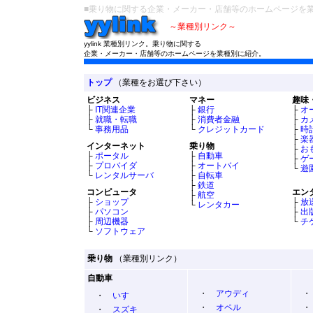
■乗り物に関する企業・メーカー・店舗等のホームページを業種別
～業種別リンク～
yylink 業種別リンク。乗り物に関する
企業・メーカー・店舗等のホームページを業種別に紹介。
トップ
（業種をお選び下さい）
ビジネス
マネー
趣味
├
IT関連企業
├
銀行
├
オ
├
就職・転職
├
消費者金融
├
カ
└
事務用品
└
クレジットカード
├
時
├
楽
インターネット
乗り物
├
お
├
ポータル
├
自動車
├
ゲ
├
プロバイダ
├
オートバイ
└
遊
└
レンタルサーバ
├
自転車
├
鉄道
コンピュータ
エン
├
航空
├
ショップ
├
放
└
レンタカー
├
パソコン
├
出
├
周辺機器
└
チ
└
ソフトウェア
乗り物
（業種別リンク）
自動車
・
アウディ
・
いすゞ
・
オペル
・
スズキ