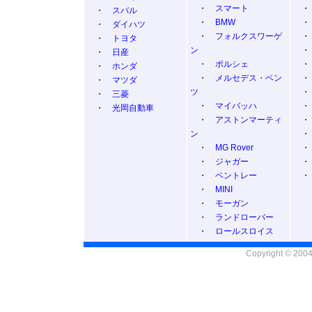
・
スマート
・
スバル
・
BMW
・
ダイハツ
・
フォルクスワーゲ
・
トヨタ
ン
・
日産
・
ポルシェ
・
ホンダ
・
メルセデス・ベン
・
マツダ
ツ
・
三菱
・
マイバッハ
・
光岡自動車
・
アストンマーティ
ン
・
MG Rover
・
ジャガー
・
ベントレー
・
MINI
・
モーガン
・
ランドローバー
・
ロールスロイス
Copyright © 2004