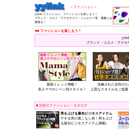
～ファッション～
yylink ファッション。ファッションを楽しもう！
ブランド・コスメ・アクセサリー・ジュエリー等、素敵にお
洒落を！
■■ ファッションを楽しもう！
yy
ブランド・コスメ・アクセ
最新トレンド満載！
洗練された女性のた
美人ママのシーン別スタイル！
上質なスタイルをご提案
■ 注目のファッション・カタログ
男を上げる最旬ビジネスアイテム
デキる男の着こなし術！男を上げ
る最旬ビジネスアイテム満載♪